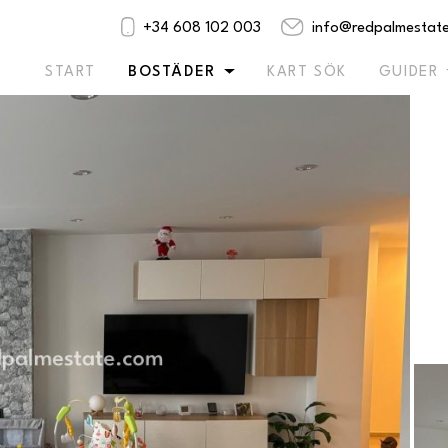
€365.000
+34 608 102 003
info@redpalmestat
MEDDELA
ERBJUDANDET
Ref. MR2-82563
START
BOSTÄDER
KART SÖK
GUIDER