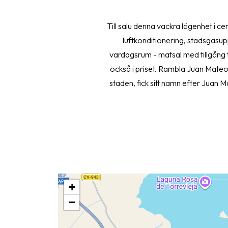
Till salu denna vackra lägenhet i c
luftkonditionering, stadsgasu
vardagsrum - matsal med tillgång til
också i priset. Rambla Juan Mateo
staden, fick sitt namn efter Juan 
Rambla Juan Mateo García en mä
tillgängliga i dess närhet inkludera
för boende och besökare. Samma
historia, tjänster och urbana förb
+
−