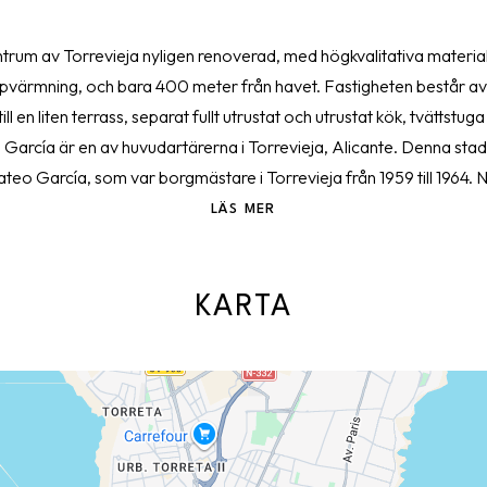
entrum av Torrevieja nyligen renoverad, med högkvalitativa materia
ppvärmning, och bara 400 meter från havet. Fastigheten består av
l en liten terrass, separat fullt utrustat och utrustat kök, tvättstu
 García är en av huvudartärerna i Torrevieja, Alicante. Denna stad
Mateo García, som var borgmästare i Torrevieja från 1959 till 1964. 
ngd olika tjänster och butiker som gör det är ett dynamiskt och h
LÄS MER
r tandvårdskliniker, veterinärkliniker, bagerier och grönsakshandlare,
nfattningsvis är Rambla Juan Mateo García ett emblematiskt omr
ättringar, och erbjuder sina invånare och besökare en bekväm och väl
KARTA
besök?