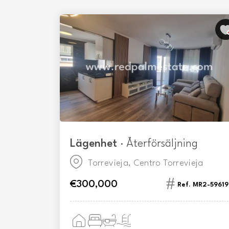
Lägenhet
· Återförsäljning
eja
Torrevieja, Centro Torrevieja
€300,000
TLRS-78146
Ref. MR2-59619