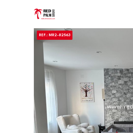
Lägenhet
·
Återförsäljning
Torrevieja
,
Centro Torrevieja
REF.: MR2-82563