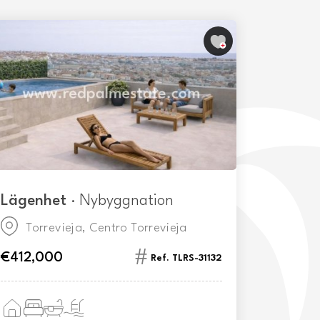
Lägenhet
· Nybyggnation
Lägen
Torrevieja, Centro Torrevieja
Torr
€412,000
€317,0
Ref. TLRS-31132