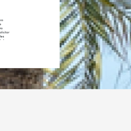
los
e
ra
olicitar
los
llada