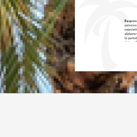
Respons
servicio
newslett
elaborar
la porta
datos:
E
sobre pr