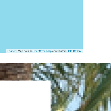
Leaflet
| Map data ©
OpenStreetMap
contributors,
CC-BY-SA
,