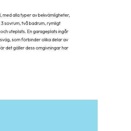
l, med alla typer av bekvämligheter,
 3 sovrum, två badrum, rymligt
ga och uteplats. En garageplats ingår
sväg, som förbinder olika delar av
När det gäller dess omgivningar har
ektiskt område. Tjänster som är
 vilket gör det dagliga livet lättare
åde i Torrevieja som kombinerar
utrustad miljö. Ska vi boka in ditt