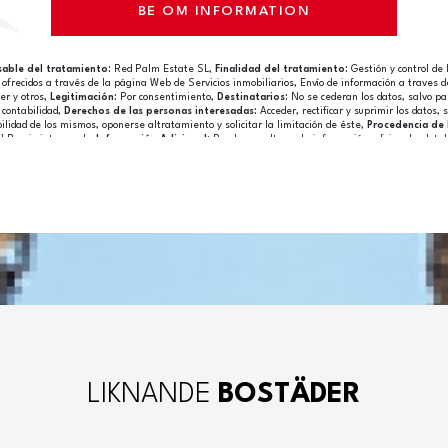
able del tratamiento:
Red Palm Estate SL,
Finalidad del tratamiento:
Gestión y control de 
s ofrecidos a través de la página Web de Servicios inmobiliarios, Envío de información a traves d
er y otros,
Legitimación:
Por consentimiento,
Destinatarios:
No se cederan los datos, salvo pa
 contabilidad,
Derechos de las personas interesadas:
Acceder, rectificar y suprimir los datos, s
bilidad de los mismos, oponerse altratamiento y solicitar la limitación de éste,
Procedencia de 
l Propio interesado,
Información Adicional:
Puede consultarse la información adicional y deta
otección de datos
Aquí
.
LIKNANDE
BOSTÄDER